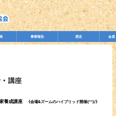
画
事業報告
歴史
会員
会・講座
家養成講座
《会場&ズームのハイブリッド開催(^^)/》