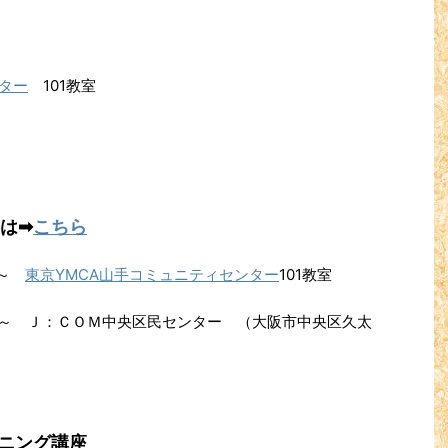
ター
101教室
は➡
こちら
時～
東京YMCA山手コミュニティセンター
101教室
時～ Ｊ：ＣＯＭ中央区民センター （大阪市中央区久太
ニング講座