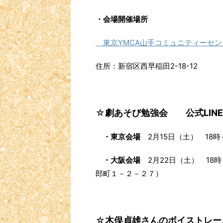
・
会場開催場所
東京YMCA山手コミュニティーセン
住所：新宿区西早稲田2-18-12
☆
劇あそび勉強会 公式LINE
・
東京会場
2月15日（土） 18
・
大阪会場
2月22日（土） 18
郎町１－２－２７）
☆
木俣貞雄さんのボイストレー